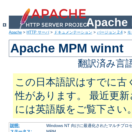
Apach
Apache
>
HTTP サーバ
>
ドキュメンテーション
>
バージョン 2.4
>
モ
Apache MPM winnt
翻訳済み言語
この日本語訳はすでに古
性があります。 最近更
には英語版をご覧下さい
説明:
Windows NT 向けに最適化されたマルチプ
ステータス:
MPM