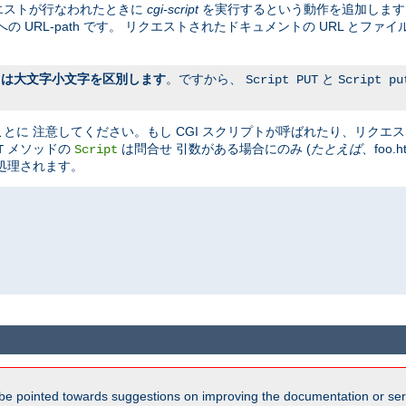
エストが行なわれたときに
cgi-script
を実行するという動作を追加しま
 URL-path です。 リクエストされたドキュメントの URL とファイ
名は大文字小文字を区別します
。ですから、
と
Script PUT
Script pu
とに 注意してください。もし CGI スクリプトが呼ばれたり、リクエ
メソッドの
は問合せ 引数がある場合にのみ (
たとえば
、foo
T
Script
処理されます。
be pointed towards suggestions on improving the documentation or ser