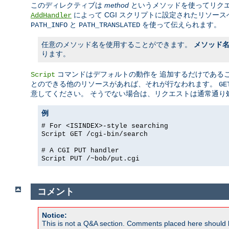
このディレクティブは
method
というメソッドを使ってリク
によって CGI スクリプトに設定されたリソースへの
AddHandler
と
を使って伝えられます。
PATH_INFO
PATH_TRANSLATED
任意のメソッド名を使用することができます。
メソッド
ります。
コマンドはデフォルトの動作を 追加するだけであるこ
Script
とのできる他のリソースがあれば、それが行なわれます。
GE
意してください。 そうでない場合は、リクエストは通常通り
例
# For <ISINDEX>-style searching
Script GET /cgi-bin/search
# A CGI PUT handler
Script PUT /~bob/put.cgi
コメント
Notice:
This is not a Q&A section. Comments placed here should 