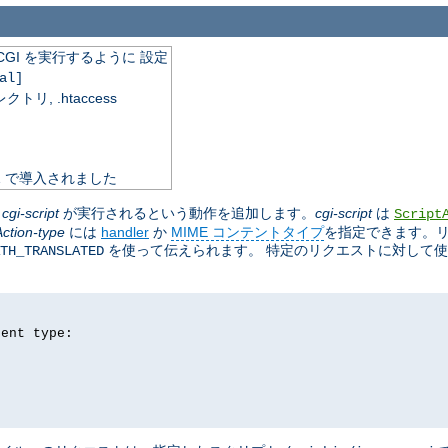
GI を実行するように 設定
al]
, .htaccess
.1 で導入されました
に
cgi-script
が実行されるという動作を追加します。
cgi-script
は
Script
Action-type
には
handler
か
MIME コンテントタイプ
を指定できます。
を使って伝えられます。 特定のリクエストに対して
TH_TRANSLATED
tent type: