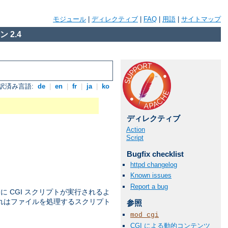
モジュール
|
ディレクティブ
|
FAQ
|
用語
|
サイトマップ
 2.4
訳済み言語:
de
|
en
|
fr
|
ja
|
ko
ディレクティブ
Action
Script
Bugfix checklist
httpd changelog
Known issues
Report a bug
 CGI スクリプトが実行されるよ
これはファイルを処理するスクリプト
参照
mod_cgi
CGI による動的コンテンツ