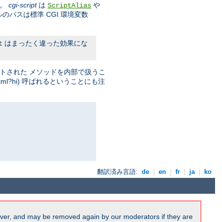
す。
cgi-script
は
や
ScriptAlias
ルのパスは標準 CGI 環境変数
はまったく違った効果にな
t
ストされた メソッドを内部で扱うこ
.html?hi) 呼ばれるということにも注
翻訳済み言語:
de
|
en
|
fr
|
ja
|
ko
ver, and may be removed again by our moderators if they are