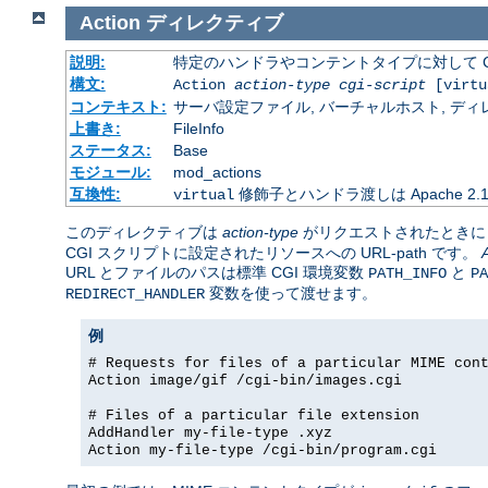
Action
ディレクティブ
説明:
特定のハンドラやコンテントタイプに対して C
構文:
Action
action-type
cgi-script
[virtu
コンテキスト:
サーバ設定ファイル, バーチャルホスト, ディレクトリ
上書き:
FileInfo
ステータス:
Base
モジュール:
mod_actions
互換性:
修飾子とハンドラ渡しは Apache 2
virtual
このディレクティブは
action-type
がリクエストされたとき
CGI スクリプトに設定されたリソースへの URL-path です。
URL とファイルのパスは標準 CGI 環境変数
と
PATH_INFO
PA
変数を使って渡せます。
REDIRECT_HANDLER
例
# Requests for files of a particular MIME con
Action image/gif /cgi-bin/images.cgi
# Files of a particular file extension
AddHandler my-file-type .xyz
Action my-file-type /cgi-bin/program.cgi