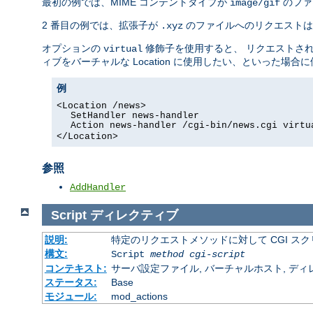
最初の例では、MIME コンテントタイプが
のファ
image/gif
2 番目の例では、拡張子が
のファイルへのリクエスト
.xyz
オプションの
修飾子を使用すると、 リクエストさ
virtual
ィブをバーチャルな Location に使用したい、といった場合
例
<Location /news>
SetHandler news-handler
Action news-handler /cgi-bin/news.cgi virtu
</Location>
参照
AddHandler
Script
ディレクティブ
説明:
特定のリクエストメソッドに対して CGI ス
構文:
Script
method
cgi-script
コンテキスト:
サーバ設定ファイル, バーチャルホスト, ディ
ステータス:
Base
モジュール:
mod_actions