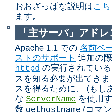
おおざっぱな説明は
こち
ます。
「主サーバ」アドレ
Apache 1.1 での
名前ベ
ストのサポート
追加の際に
の実行されているホ
httpd
スを知る必要が出てきま
スを得るために、 (もし
な
を使用す
ServerName
数
(コマ
gethostname