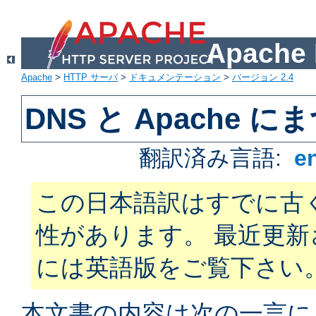
Apach
Apache
>
HTTP サーバ
>
ドキュメンテーション
>
バージョン 2.4
DNS と Apache
翻訳済み言語:
e
この日本語訳はすでに古
性があります。 最近更
には英語版をご覧下さい
本文書の内容は次の一言に