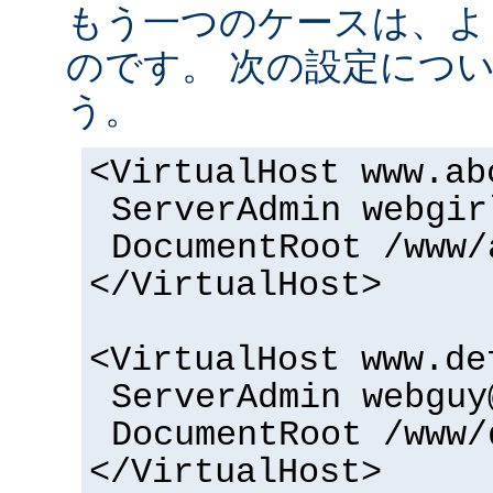
もう一つのケースは、よ
のです。 次の設定につ
う。
<VirtualHost www.ab
ServerAdmin webgir
DocumentRoot /www/
</VirtualHost>
<VirtualHost www.de
ServerAdmin webguy
DocumentRoot /www/
</VirtualHost>