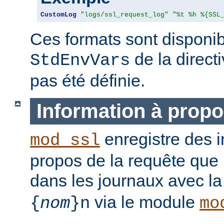
CustomLog
"logs/ssl_request_log"
"%t %h %{SSL
Ces formats sont disponib
de la direct
StdEnvVars
pas été définie.
Information à propo
enregistre des i
mod_ssl
propos de la requête que l
dans les journaux avec l
via le module
{
nom
}n
mo