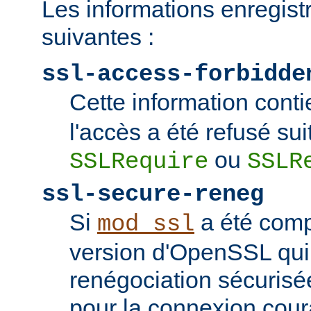
Les informations enregist
suivantes :
ssl-access-forbidde
Cette information conti
l'accès a été refusé sui
ou
SSLRequire
SSLR
ssl-secure-reneg
Si
a été comp
mod_ssl
version d'OpenSSL qui
renégociation sécurisée
pour la connexion couran