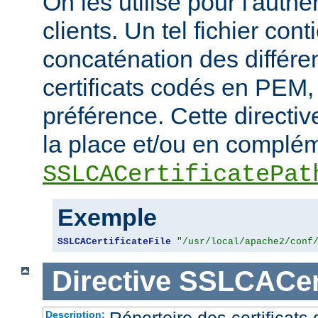
On les utilise pour l'authe
clients. Un tel fichier cont
concaténation des différen
certificats codés en PEM,
préférence. Cette directive
la place et/ou en complém
SSLCACertificatePat
Exemple
SSLCACertificateFile
"/usr/local/apache2/conf
Directive
SSLCACert
Répertoire des certificat
Description: