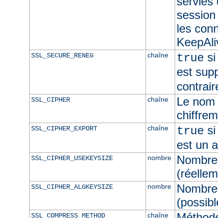
servies
session 
les con
KeepAliv
si
chaîne
SSL_SECURE_RENEG
true
est sup
contrair
Le nom 
chaîne
SSL_CIPHER
chiffre
si
chaîne
SSL_CIPHER_EXPORT
true
est un 
Nombre 
nombre
SSL_CIPHER_USEKEYSIZE
(réellem
Nombre 
nombre
SSL_CIPHER_ALGKEYSIZE
(possibl
Méthod
chaîne
SSL_COMPRESS_METHOD