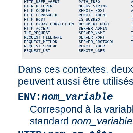
HTTP_USER_AGENT        PATH_INFO             A
HTTP_REFERER           QUERY_STRING          S
HTTP_COOKIE            REMOTE_HOST           A
HTTP_FORWARDED         REMOTE_IDENT          T
HTTP_HOST              IS_SUBREQ             T
HTTP_PROXY_CONNECTION  DOCUMENT_ROOT         T
HTTP_ACCEPT            SERVER_ADMIN          T
THE_REQUEST            SERVER_NAME           T
REQUEST_FILENAME       SERVER_PORT           T
REQUEST_METHOD         SERVER_PROTOCOL       T
REQUEST_SCHEME         REMOTE_ADDR           T
REQUEST_URI            REMOTE_USER
Dans ces contextes, deux
peuvent aussi être utilisés
ENV:
nom_variable
Correspond à la variab
standard
nom_variable