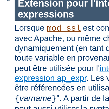
Extension pour l'int
expressions
Lorsque
est com
mod_ssl
avec Apache, ou même c
dynamiquement (en tant 
toute
variable
en provena
peut être utilisée pour l'
in
expression ap_expr
. Les 
être référencées en utilisa
varname
''. A partir de 
{
}
peut aussi utiliser la synt