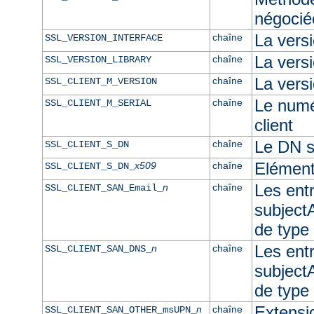
négocié
La vers
chaîne
SSL_VERSION_INTERFACE
La ver
chaîne
SSL_VERSION_LIBRARY
La versi
chaîne
SSL_CLIENT_M_VERSION
Le numér
chaîne
SSL_CLIENT_M_SERIAL
client
Le DN su
chaîne
SSL_CLIENT_S_DN
Elément
x509
chaîne
SSL_CLIENT_S_DN_
Les ent
n
chaîne
SSL_CLIENT_SAN_Email_
subjectA
de type
Les ent
n
chaîne
SSL_CLIENT_SAN_DNS_
subjectA
de typ
Extensi
n
chaîne
SSL_CLIENT_SAN_OTHER_msUPN_