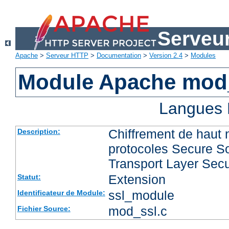
Serveu
Apache
>
Serveur HTTP
>
Documentation
>
Version 2.4
>
Modules
Module Apache mod
Langues 
Chiffrement de haut 
Description:
protocoles Secure So
Transport Layer Secu
Extension
Statut:
ssl_module
Identificateur de Module:
mod_ssl.c
Fichier Source: