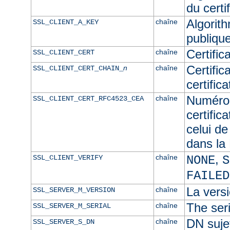
du certif
Algorith
chaîne
SSL_CLIENT_A_KEY
publique
Certific
chaîne
SSL_CLIENT_CERT
Certific
n
chaîne
SSL_CLIENT_CERT_CHAIN_
certific
Numéro 
chaîne
SSL_CLIENT_CERT_RFC4523_CEA
certific
celui de
dans l
,
chaîne
SSL_CLIENT_VERIFY
NONE
S
FAILED
La versi
chaîne
SSL_SERVER_M_VERSION
The seri
chaîne
SSL_SERVER_M_SERIAL
DN sujet
chaîne
SSL_SERVER_S_DN