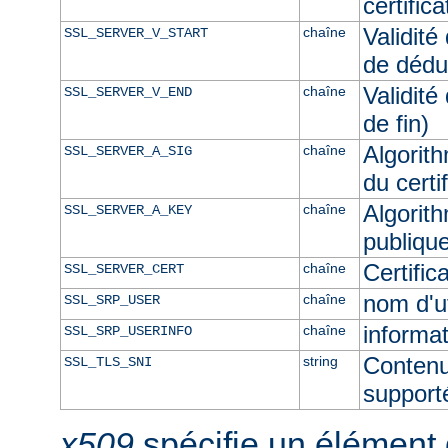
certific
Validité
chaîne
SSL_SERVER_V_START
de dédu
Validité
chaîne
SSL_SERVER_V_END
de fin)
Algorith
chaîne
SSL_SERVER_A_SIG
du certi
Algorith
chaîne
SSL_SERVER_A_KEY
publique
Certifi
chaîne
SSL_SERVER_CERT
nom d'u
chaîne
SSL_SRP_USER
informat
chaîne
SSL_SRP_USERINFO
Contenu
string
SSL_TLS_SNI
supporté
x509
spécifie un élément