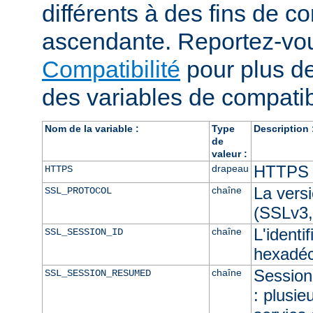
différents à des fins de co
ascendante. Reportez-vou
Compatibilité
pour plus de
des variables de compatibi
Nom de la variable :
Type
Description 
de
valeur :
HTTPS e
drapeau
HTTPS
La vers
chaîne
SSL_PROTOCOL
(SSLv3,
L'identi
chaîne
SSL_SESSION_ID
hexadéc
Session 
chaîne
SSL_SESSION_RESUMED
: plusie