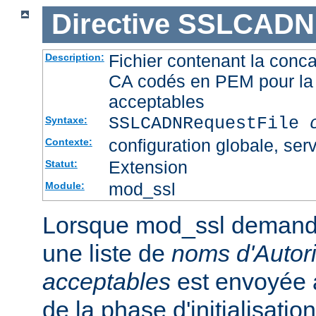
Directive
SSLCADNR
Fichier contenant la conca
Description:
CA codés en PEM pour la 
acceptables
SSLCADNRequestFile
Syntaxe:
configuration globale, serv
Contexte:
Extension
Statut:
mod_ssl
Module:
Lorsque mod_ssl demande u
une liste de
noms d'Autori
acceptables
est envoyée a
de la phase d'initialisati