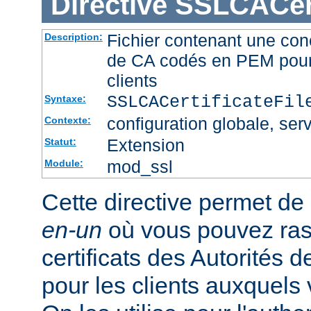
Directive
SSLCACert
Fichier contenant une conc
Description:
de CA codés en PEM pour l
clients
SSLCACertificateFi
Syntaxe:
configuration globale, serv
Contexte:
Extension
Statut:
mod_ssl
Module:
Cette directive permet de d
en-un
où vous pouvez ras
certificats des Autorités d
pour les clients auxquels 