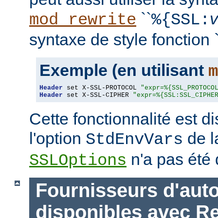
``
mod_rewrite
%{SSL:
syntaxe de style fonction `
Exemple (en utilisant
m
Header
 set X-SSL-PROTOCOL 
"expr=%{SSL_PROTOCO
Header
 set X-SSL-CIPHER 
"expr=%{SSL:SSL_CIPHE
Cette fonctionnalité est 
l'option
de l
StdEnvVars
n'a pas été 
SSLOptions
Fournisseurs d'auto
disponibles avec R