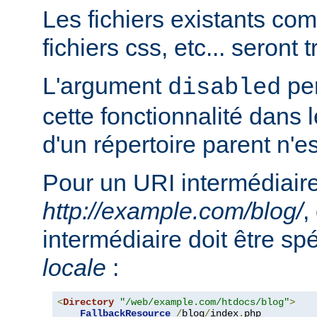
Les fichiers existants c
fichiers css, etc... seront
L'argument
per
disabled
cette fonctionnalité dans l
d'un répertoire parent n'e
Pour un URI intermédiaire
http://example.com/blog/
,
intermédiaire doit être sp
locale
:
<
Directory
"/web/example.com/htdocs/blog"
>
FallbackResource
/
blog
/
index
.