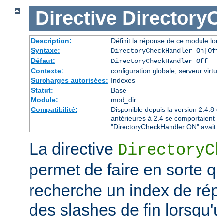
Directive
Directory
Description:
Définit la réponse de ce module lor
Syntaxe:
DirectoryCheckHandler On|Of
Défaut:
DirectoryCheckHandler Off
Contexte:
configuration globale, serveur virtu
Surcharges autorisées:
Indexes
Statut:
Base
Module:
mod_dir
Compatibilité:
Disponible depuis la version 2.4.
antérieures à 2.4 se comportaient
"DirectoryCheckHandler ON" avait é
La directive
DirectoryC
permet de faire en sorte 
recherche un index de rép
des slashes de fin lorsqu'