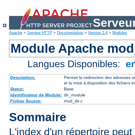
Serveu
Apache
>
Serveur HTTP
>
Documentation
>
Version 2.4
>
Modules
Module Apache mod
Langues Disponibles:
e
Description:
Permet la redirection des adresses se
et la mise à disposition des fichiers i
Statut:
Base
Identificateur de Module:
dir_module
Fichier Source:
mod_dir.c
Sommaire
L'index d'un répertoire peut