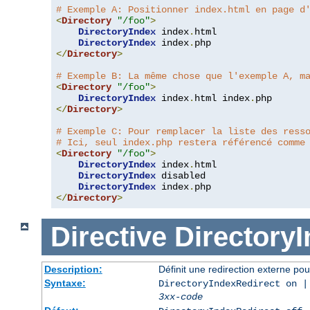
# Exemple A: Positionner index.html en page d
<
Directory
"/foo"
>
DirectoryIndex
 index
.
html

DirectoryIndex
 index
.
</
Directory
>
# Exemple B: La même chose que l'exemple A, m
<
Directory
"/foo"
>
DirectoryIndex
 index
.
html index
.
</
Directory
>
# Exemple C: Pour remplacer la liste des ress
# Ici, seul index.php restera référencé comme
<
Directory
"/foo"
>
DirectoryIndex
 index
.
html

DirectoryIndex
 disabled

DirectoryIndex
 index
.
</
Directory
>
Directive
Directory
Description:
Définit une redirection externe pou
Syntaxe:
DirectoryIndexRedirect on |
3xx-code