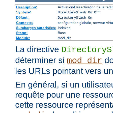
Description:
Activation/Désactivation de la redir
Syntaxe:
DirectorySlash On|Off
Défaut:
DirectorySlash On
Contexte:
configuration globale, serveur virtu
Surcharges autorisées:
Indexes
Statut:
Base
Module:
mod_dir
La directive
DirectoryS
déterminer si
do
mod_dir
les URLs pointant vers un 
En général, si un utilisat
requête pour une ressourc
cette ressource représenta