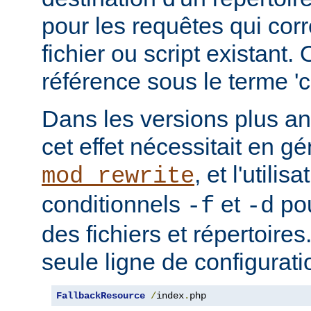
pour les requêtes qui cor
fichier ou script existant.
référence sous le terme 'co
Dans les versions plus an
cet effet nécessitait en gé
, et l'utilis
mod_rewrite
conditionnels
et
pou
-f
-d
des fichiers et répertoire
seule ligne de configurati
FallbackResource
/
index
.
php