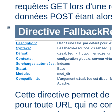
requêtes GET lors d'une re
données POST étant alor
Directive
FallbackR
Description:
Définit une URL par défaut pour les
Syntaxe:
FallbackResource disabled 
Défaut:
disabled - httpd renvoie un
Contexte:
configuration globale, serveur virtu
Surcharges autorisées:
Indexes
Statut:
Base
Module:
mod_dir
Compatibilité:
L'argument
est disponib
disabled
Apache.
Cette directive permet de 
pour toute URL qui ne co