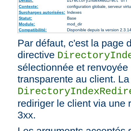
Défaut:
DirectoryIndexRedirect off
Contexte:
configuration globale, serveur virtu
Surcharges autorisées:
Indexes
Statut:
Base
Module:
mod_dir
Compatibilité:
Disponible depuis la version 2.3.1
Par défaut, c'est la page d
directive
DirectoryInd
sélectionnée et renvoyée
transparente au client. La
DirectoryIndexRedir
rediriger le client via une
3xx.
Les arguments acceptés s