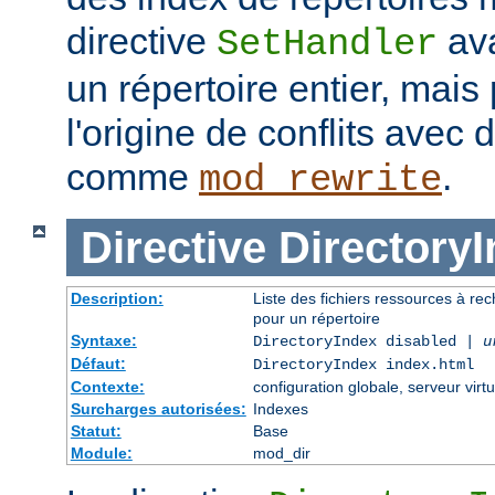
directive
ava
SetHandler
un répertoire entier, mais
l'origine de conflits avec
comme
.
mod_rewrite
Directive
Directory
Description:
Liste des fichiers ressources à re
pour un répertoire
Syntaxe:
DirectoryIndex disabled |
u
Défaut:
DirectoryIndex index.html
Contexte:
configuration globale, serveur virtu
Surcharges autorisées:
Indexes
Statut:
Base
Module:
mod_dir